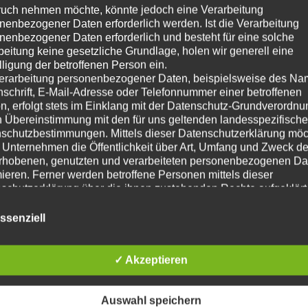
all non-monetary aspects of the Public Sector Fund
uch nehmen möchte, könnte jedoch eine Verarbeitung
nenbezogener Daten erforderlich werden. Ist die Verarbeitung
e profile?
nenbezogener Daten erforderlich und besteht für eine solche
beitung keine gesetzliche Grundlage, holen wir generell eine
lligung der betroffenen Person ein.
erarbeitung personenbezogener Daten, beispielsweise des Na
a lot more than the funding rate that can reach up
nschrift, E-Mail-Adresse oder Telefonnummer einer betroffenen
ean working in partnership with other institutions 
n, erfolgt stets im Einklang mit der Datenschutz-Grundverordnu
n Übereinstimmung mit den für uns geltenden landesspezifisch
business activities, it can also boost your organizat
schutzbestimmungen. Mittels dieser Datenschutzerklärung mö
 Unternehmen die Öffentlichkeit über Art, Umfang und Zweck de
rhobenen, genutzten und verarbeiteten personenbezogenen Da
mieren. Ferner werden betroffene Personen mittels dieser
individual objectives, it is highly recommended to e
schutzerklärung über die ihnen zustehenden Rechte aufgeklärt
r them into integrated funding scenarios under diff
aben als für die Verarbeitung Verantwortlicher zahlreiche techn
rganisatorische Maßnahmen umgesetzt, um einen möglichst
, finances, funding rate, cooperation opportunities,
ssenziell
nlosen Schutz der über diese Internetseite verarbeiteten
nenbezogenen Daten sicherzustellen. Dennoch können
netbasierte Datenübertragungen grundsätzlich Sicherheitslücke
✓ Akzeptieren
isen, sodass ein absoluter Schutz nicht gewährleistet werden k
iesem Grund steht es jeder betroffenen Person frei,
nenbezogene Daten auch auf alternativen Wegen, beispielswe
Auswahl speichern