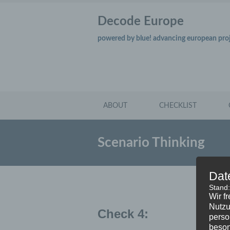
Decode Europe
powered by blue! advancing european pro
ABOUT
CHECKLIST
Scenario Thinking
Dat
Stand
Wir f
Nutzu
Check 4:
perso
beson