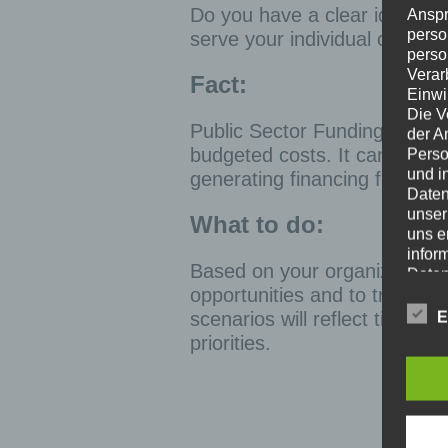
Do you have a clear idea of 
Anspr
perso
serve your individual corporat
perso
Verar
Fact:
Einwi
Die V
Public Sector Funding means 
der A
budgeted costs. It can also m
Perso
und i
generating financing for your 
Daten
unser
What to do:
uns e
infor
Based on your organization’s 
Daten
opportunities and to transfe
Wir h
und o
scenarios will reflect timing
E
lücke
priorities.
perso
Inter
aufwe
Aus d
perso