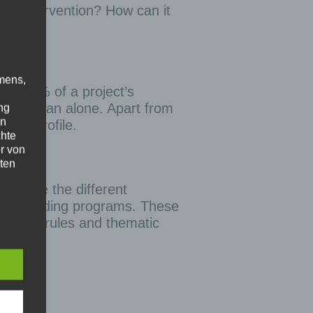
ing intervention? How can it
mens,
 to 85% of a project’s
rather than alone. Apart from
ng
en
ion’s profile.
chte
r von
ten
valuate the different
.
erent funding programs. These
ische
 program rules and thematic
n
ann.
ise