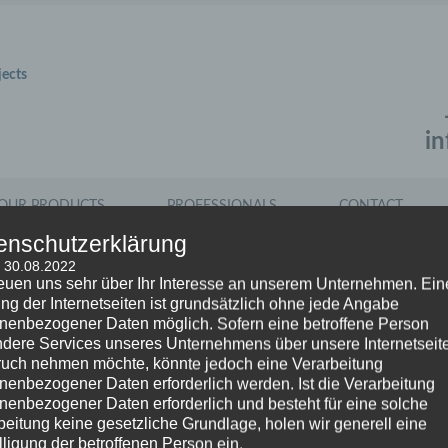
jects
i
OUR PRODUCTS
PROFESSIONALS
CONTACT
enschutzerklärung
: 30.08.2022
reuen uns sehr über Ihr Interesse an unserem Unternehmen. Ein
ng der Internetseiten ist grundsätzlich ohne jede Angabe
nenbezogener Daten möglich. Sofern eine betroffene Person
dere Services unseres Unternehmens über unsere Internetseite
uch nehmen möchte, könnte jedoch eine Verarbeitung
nenbezogener Daten erforderlich werden. Ist die Verarbeitung
nenbezogener Daten erforderlich und besteht für eine solche
ope’s funding scenarios makes you aware of suitab
beitung keine gesetzliche Grundlage, holen wir generell eine
rate strategy.
lligung der betroffenen Person ein.