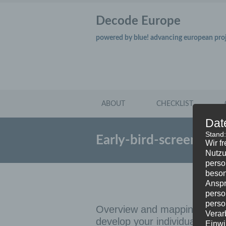
Decode Europe
powered by blue! advancing european pro
ABOUT
CHECKLIST
Dat
Stand
Early-bird-screening
Wir f
Nutzu
perso
beson
Anspr
perso
perso
Overview and mapping of Eur
Verar
develop your individual corpo
Einwi