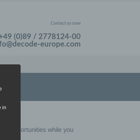
Contact us now
+49 (0)89 / 2778124-00
nfo@decode-europe.com
e
 in
le opportunities while you